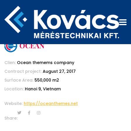
Clien:
Ocean themems company
Contract project:
August 27, 2017
Surface Area:
550,000 m2
Location:
Hanoi 9, Vietnam
Website:
https://oceanthemes.net
Share: